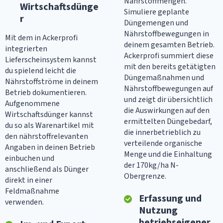
Nährstoffmengen.
Wirtschaftsdünge
Simuliere geplante
r
Düngemengen und
Nährstoffbewegungen in
Mit dem in Ackerprofi
deinem gesamten Betrieb.
integrierten
Ackerprofi summiert diese
Lieferscheinsystem kannst
mit den bereits getätigten
du spielend leicht die
Düngemaßnahmen und
Nährstoffströme in deinem
Nährstoffbewegungen auf
Betrieb dokumentieren.
und zeigt dir übersichtlich
Aufgenommene
die Auswirkungen auf den
Wirtschaftsdünger kannst
ermittelten Düngebedarf,
du so als Warenartikel mit
die innerbetrieblich zu
den nährstoffrelevanten
verteilende organische
Angaben in deinen Betrieb
Menge und die Einhaltung
einbuchen und
der 170kg/ha N-
anschließend als Dünger
Obergrenze.
direkt in einer
Feldmaßnahme
Erfassung und
verwenden.
Nutzung
betriebseigener