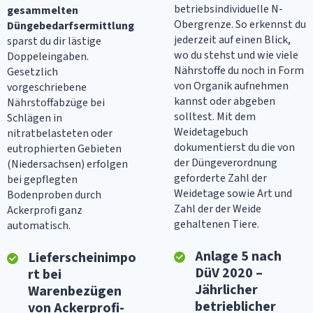
betriebsindividuelle N-
gesammelten
Obergrenze. So erkennst du
Düngebedarfsermittlung
jederzeit auf einen Blick,
sparst du dir lästige
wo du stehst und wie viele
Doppeleingaben.
Nährstoffe du noch in Form
Gesetzlich
von Organik aufnehmen
vorgeschriebene
kannst oder abgeben
Nährstoffabzüge bei
solltest. Mit dem
Schlägen in
Weidetagebuch
nitratbelasteten oder
dokumentierst du die von
eutrophierten Gebieten
der Düngeverordnung
(Niedersachsen) erfolgen
geforderte Zahl der
bei gepflegten
Weidetage sowie Art und
Bodenproben durch
Zahl der der Weide
Ackerprofi ganz
gehaltenen Tiere.
automatisch.
Anlage 5 nach
Lieferscheinimpo
DüV 2020 –
rt bei
Jährlicher
Warenbezügen
betrieblicher
von Ackerprofi-