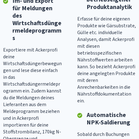
Im- und Export
Produktanalytik
für Meldungen
des
Erfasse für deine eigenen
Wirtschaftsdünge
Produkte wie Gärsubstrate,
rmeldeprogramm
Gülle etc. individuelle
s
Analysen, damit Ackerprofi
mit diesen
Exportiere mit Ackerprofi
betriebsspezifischen
deine
Nährstoffwerten arbeiten
Wirtschaftsdüngerbewegun
kann. So bezieht Ackerprofi
gen und lese diese einfach
deine angelegten Produkte
in das
mit deren
Wirtschaftsdüngermeldepr
Anrechenbarkeiten in die
ogramm ein. Zudem kannst
Nährstoffdokumentation
du die Meldungen deines
ein.
Lieferanten aus dem
Meldeprogramm beziehen
Automatische
und in Ackerprofi
NPK-Saldierung
importieren für deine
Stoffstrombilanz, 170kg N-
Sobald durch Buchungen
Obergrenze und