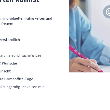
en individuellen Fähigkeiten und
 freuen:
verständlich
rarchien und flache Witze
 & Wünsche
wünscht
 auf Homeoffice-Tage
rbildungsmöglichkeiten mit