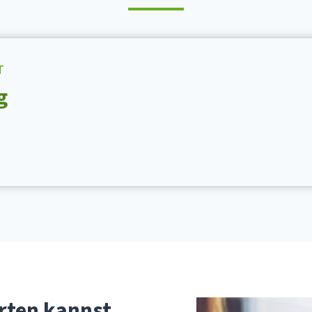
T
g
rten kannst